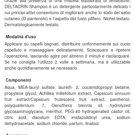
Grazie alla presenza di una miscela equilibrata di tensioattivi,
DELTACRIN Shampoo è un detergente particolarmente delicato i
cui principi attivi consentono di migliorare anche lo stato del sebo
cutaneo (D-pantenolo) e l’aspetto del fusto pilifero. Nichel testato.
Dermatologicamente testato.
Modalità d'uso
Applicare su capelli bagnati, distribuire uniformemente sul cuoio
capelluto e massaggiare delicatamente. Sciacquare e ripetere
l’operazione, lasciando agire per almeno 2 minuti e risciacquare.
Se ne consiglia l'utilizzo 2 volte a settimana, ma è utilizzabile
anche quotidianamente se necessario.
Componenti
Aqua, MEA-lauryl sulfate, laureth- 2, cocamidopropyl betaine,
propylene glycol, Achillea millefolium extract, Capsicum annuum
fruit extract/Capsicum frutescens fruit extract, panthenol,
polyquaternium- 7, Oenothera biennis oil, hydrolyzed
glycosaminoglycans, menthol, PEG-40 hydrogenated castor oil,
citric acid, disodium EDTA, imidazolidinyl urea, sodium
dehydroacetate, sodium chloride, parfum, linalool.