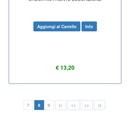
Aggiungi al Carrello
Info
€ 13,20
7
8
9
|<
<<
>>
>|